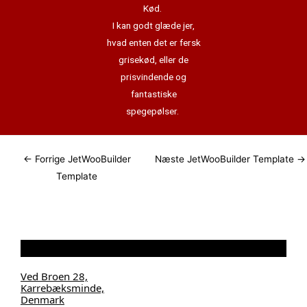
Kød.
I kan godt glæde jer,
hvad enten det er fersk
grisekød, eller de
prisvindende og
fantastiske
spegepølser.
←
Forrige JetWooBuilder
Næste JetWooBuilder Template
→
Template
Ved Broen 28,
Karrebæksminde,
Denmark